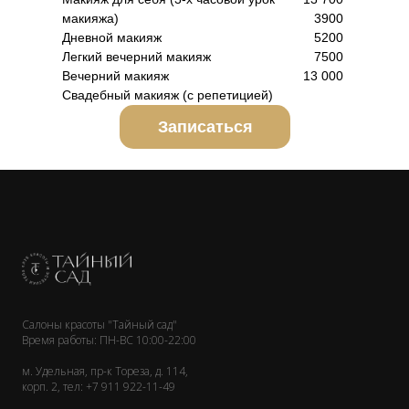
макияжа)
3900
Дневной макияж
5200
Легкий вечерний макияж
7500
Вечерний макияж
13 000
Свадебный макияж (с репетицией)
Записаться
Салоны красоты "Тайный сад"
Время работы: ПН-ВС 10:00-22:00
м. Удельная, пр-к Тореза, д. 114,
корп. 2, тел:
+7 911 922-11-49